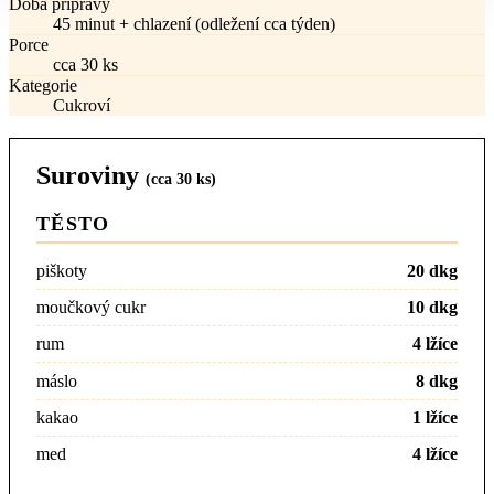
Doba přípravy
45 minut + chlazení (odležení cca týden)
Porce
cca 30 ks
Kategorie
Cukroví
Suroviny
(cca 30 ks)
TĚSTO
piškoty
20 dkg
moučkový cukr
10 dkg
rum
4 lžíce
máslo
8 dkg
kakao
1 lžíce
med
4 lžíce