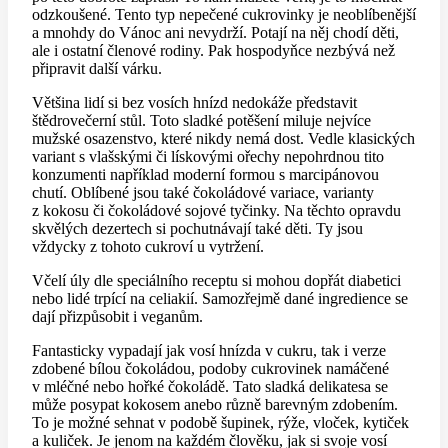
odzkoušené. Tento typ nepečené cukrovinky je neoblíbenější
a mnohdy do Vánoc ani nevydrží. Potají na něj chodí děti,
ale i ostatní členové rodiny. Pak hospodyňce nezbývá než
připravit další várku.
Většina lidí si bez vosích hnízd nedokáže představit
štědrovečerní stůl. Toto sladké potěšení miluje nejvíce
mužské osazenstvo, které nikdy nemá dost. Vedle klasických
variant s vlašskými či lískovými ořechy nepohrdnou tito
konzumenti například moderní formou s marcipánovou
chutí. Oblíbené jsou také čokoládové variace, varianty
z kokosu či čokoládové sojové tyčinky. Na těchto opravdu
skvělých dezertech si pochutnávají také děti. Ty jsou
vždycky z tohoto cukroví u vytržení.
Včelí úly dle speciálního receptu si mohou dopřát diabetici
nebo lidé trpící na celiakií. Samozřejmě dané ingredience se
dají přizpůsobit i veganům.
Fantasticky vypadají jak vosí hnízda v cukru, tak i verze
zdobené bílou čokoládou, podoby cukrovinek namáčené
v mléčné nebo hořké čokoládě. Tato sladká delikatesa se
může posypat kokosem anebo různě barevným zdobením.
To je možné sehnat v podobě šupinek, rýže, vloček, kytiček
a kuliček. Je jenom na každém člověku, jak si svoje vosí