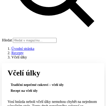
Hledat
Úvodní stránka
Recepty
Včelí úlky
Včelí úlky
Tradiční nepečené cukroví – včelí úly
Recept na včelí úly
Vosí hnízda neboli včelí úlky nemohou chybět na nejednom
vánočním stole. Tento druh nepečeného cukroví se