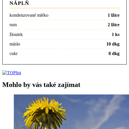
NÁPLŇ
kondenzované mléko
1 lžíce
rum
2 lžíce
žloutek
1 ks
máslo
10 dkg
cukr
8 dkg
Mohlo by vás také zajímat