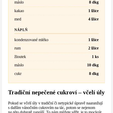
máslo
8 dkg
kakao
1 lžíce
med
4 lžíce
NÁPLŇ
kondenzované mléko
1 lžíce
rum
2 lžíce
žloutek
1 ks
máslo
10 dkg
cukr
8 dkg
Tradiční nepečené cukroví – včelí úly
Pokud se včelí úly v tradiční či netypické úpravě naaranžují
s dalším vánočním cukrovím na tác, potom se nejenom
po této dobrotě zapráší. To nám můžete věřit, je to mockrát