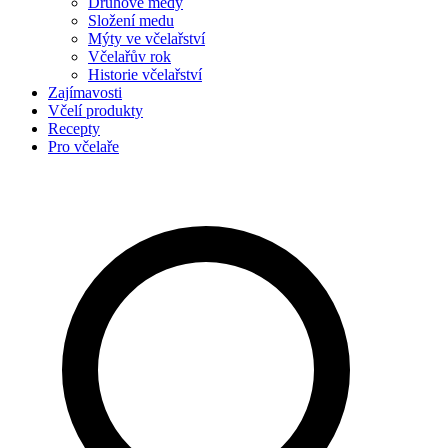
Druhové medy
Složení medu
Mýty ve včelařství
Včelařův rok
Historie včelařství
Zajímavosti
Včelí produkty
Recepty
Pro včelaře