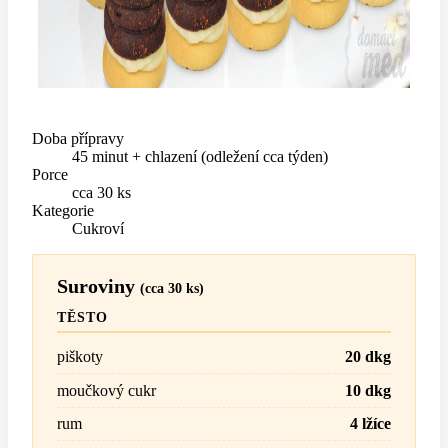
Doba přípravy
45 minut + chlazení (odležení cca týden)
Porce
cca 30 ks
Kategorie
Cukroví
Suroviny
(cca 30 ks)
TĚSTO
piškoty
20 dkg
moučkový cukr
10 dkg
rum
4 lžíce