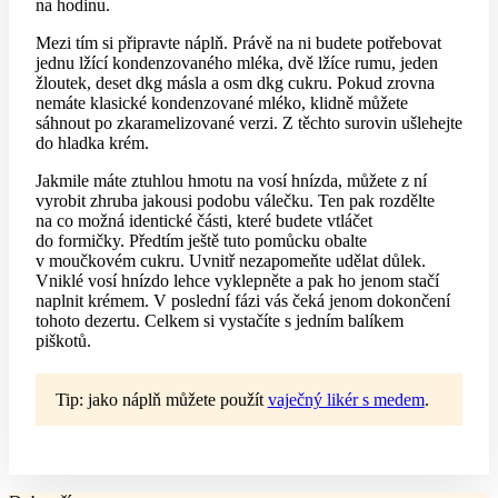
na hodinu.
Mezi tím si připravte náplň. Právě na ni budete potřebovat
jednu lžící kondenzovaného mléka, dvě lžíce rumu, jeden
žloutek, deset dkg másla a osm dkg cukru. Pokud zrovna
nemáte klasické kondenzované mléko, klidně můžete
sáhnout po zkaramelizované verzi. Z těchto surovin ušlehejte
do hladka krém.
Jakmile máte ztuhlou hmotu na vosí hnízda, můžete z ní
vyrobit zhruba jakousi podobu válečku. Ten pak rozdělte
na co možná identické části, které budete vtláčet
do formičky. Předtím ještě tuto pomůcku obalte
v moučkovém cukru. Uvnitř nezapomeňte udělat důlek.
Vniklé vosí hnízdo lehce vyklepněte a pak ho jenom stačí
naplnit krémem. V poslední fázi vás čeká jenom dokončení
tohoto dezertu. Celkem si vystačíte s jedním balíkem
piškotů.
Tip: jako náplň můžete použít
vaječný likér s medem
.