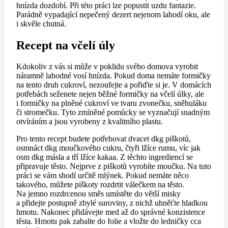
hnízda dozdobí. Při této práci lze popustit uzdu fantazie.
Parádně vypadající nepečený dezert nejenom lahodí oku, ale
i skvěle chutná.
Recept na včelí úly
Kdokoliv z vás si může v poklidu svého domova vyrobit
náramně lahodné vosí hnízda. Pokud doma nemáte formičky
na tento druh cukroví, nezoufejte a pořiďte si je. V domácích
potřebách seženete nejen běžné formičky na včelí úlky, ale
i formičky na plněné cukroví ve tvaru zvonečku, sněhuláku
či stromečku. Tyto zmíněné pomůcky se vyznačují snadným
otvíráním a jsou vyrobeny z kvalitního plastu.
Pro tento recept budete potřebovat dvacet dkg piškotů,
osmnáct dkg moučkového cukru, čtyři lžíce rumu, víc jak
osm dkg másla a tří lžíce kakaa. Z těchto ingrediencí se
připravuje těsto. Nejprve z piškotů vyrobíte moučku. Na tuto
práci se vám shodí určitě mlýnek. Pokud nemáte něco
takového, můžete piškoty rozdrtit válečkem na těsto.
Na jemno rozdrcenou směs umístěte do větší misky
a přidejte postupně zbylé suroviny, z nichž uhněťte hladkou
hmotu. Nakonec přidávejte med až do správné konzistence
těsta. Hmotu pak zabalte do folie a vložte do ledničky cca