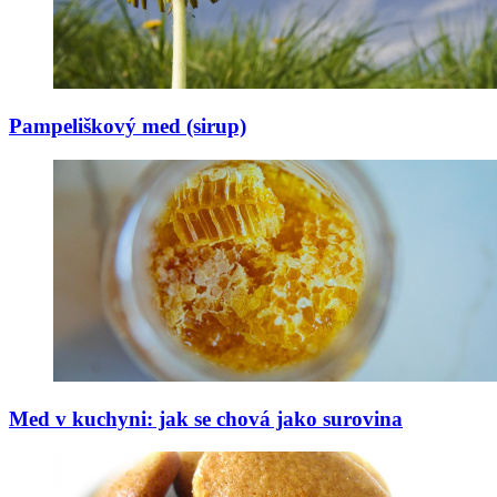
Pampeliškový med (sirup)
Med v kuchyni: jak se chová jako surovina