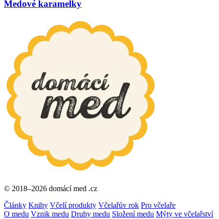
Medové karamelky
© 2018–2026 domácí med .cz
Články
Knihy
Včelí produkty
Včelařův rok
Pro včelaře
O medu
Vznik medu
Druhy medu
Složení medu
Mýty ve včelařství