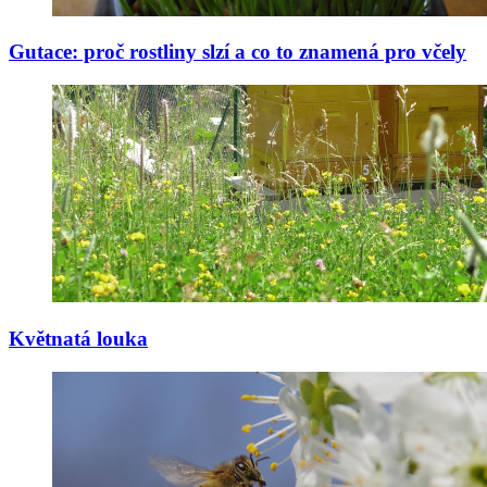
Gutace: proč rostliny slzí a co to znamená pro včely
Květnatá louka