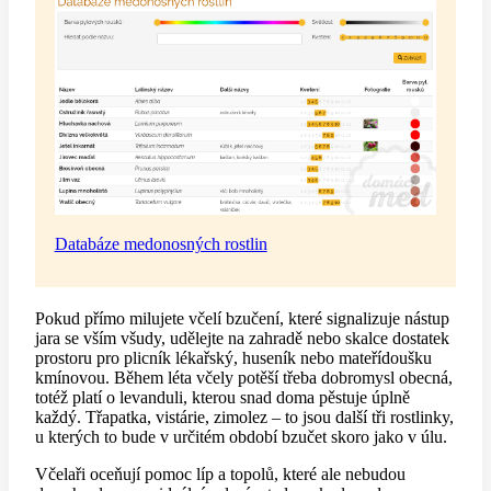
Databáze medonosných rostlin
Pokud přímo milujete včelí bzučení, které signalizuje nástup
jara se vším všudy, udělejte na zahradě nebo skalce dostatek
prostoru pro plicník lékařský, huseník nebo mateřídoušku
kmínovou. Během léta včely potěší třeba dobromysl obecná,
totéž platí o levanduli, kterou snad doma pěstuje úplně
každý. Třapatka, vistárie, zimolez – to jsou další tři rostlinky,
u kterých to bude v určitém období bzučet skoro jako v úlu.
Včelaři oceňují pomoc líp a topolů, které ale nebudou