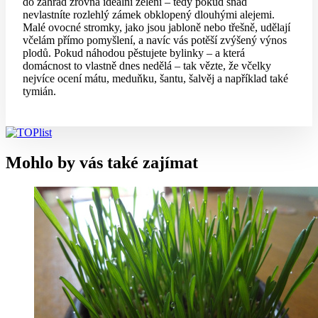
do zahrad zrovna ideální zelení – tedy pokud snad
nevlastníte rozlehlý zámek obklopený dlouhými alejemi.
Malé ovocné stromky, jako jsou jabloně nebo třešně, udělají
včelám přímo pomyšlení, a navíc vás potěší zvýšený výnos
plodů. Pokud náhodou pěstujete bylinky – a která
domácnost to vlastně dnes nedělá – tak vězte, že včelky
nejvíce ocení mátu, meduňku, šantu, šalvěj a například také
tymián.
Mohlo by vás také zajímat