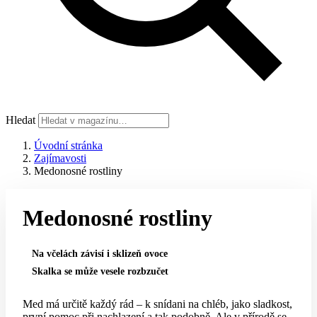
Hledat
Úvodní stránka
Zajímavosti
Medonosné rostliny
Medonosné rostliny
Na včelách závisí i sklizeň ovoce
Skalka se může vesele rozbzučet
Med má určitě každý rád – k snídani na chléb, jako sladkost,
první pomoc při nachlazení a tak podobně. Ale v přírodě se