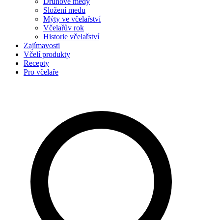
Druhové medy
Složení medu
Mýty ve včelařství
Včelařův rok
Historie včelařství
Zajímavosti
Včelí produkty
Recepty
Pro včelaře