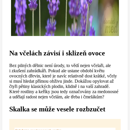
Na včelách závisí i sklizeň ovoce
Bez pilných dělnic není úrody, to vědí nejen včelaři, ale
i zkušení zahrádkáři. Pokud ale ustane období květu
ovocných dřevin, které je navíc relativně dost krátké, včely
si musí hledat přímou obživu jinde. Dokážou opylovat až
čtyři pětiny klasických plodin, klidně i na vaší zahradě.
Které rostliny a keříky jsou tedy označovány za medonosné
a udělají radost nejen včelám, ale třeba i čmelákům?
Skalka se může vesele rozbzučet