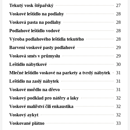
Tekutý vosk štěpařský
27
Voskové leštidlo na podlahy
28
Vosková pasta na podlahy
28
Podlahové leštidlo vodové
28
Výroba podlahového leštidla tekutého
28
Barvení voskové pasty podlahové
29
Vosková smés v průmyslu
29
Leštidlo nábytkové
30
Mlečné leštidlo voskové na parkety a tvrdý nábytek
31
Leštidlo na zaslý nábytek
31
Voskové mořdlo na dřevo
31
Voskový podklad pro nátěry a laky
32
Voskové malířství čili enkaustika
32
Voskový aykyt
32
Voskované plátno
33