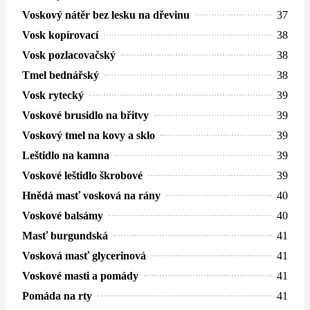
Voskový nátěr bez lesku na dřevinu
37
Vosk kopírovací
38
Vosk pozlacovačský
38
Tmel bednářský
38
Vosk rytecký
39
Voskové brusidlo na břitvy
39
Voskový tmel na kovy a sklo
39
Leštidlo na kamna
39
Voskové leštidlo škrobové
39
Hnědá masť vosková na rány
40
Voskové balsámy
40
Masť burgundská
41
Vosková masť glycerinová
41
Voskové masti a pomády
41
Pomáda na rty
41