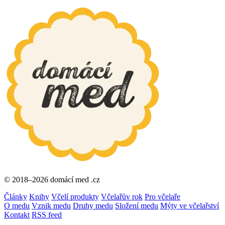
© 2018–2026 domácí med .cz
Články
Knihy
Včelí produkty
Včelařův rok
Pro včelaře
O medu
Vznik medu
Druhy medu
Složení medu
Mýty ve včelařství
Kontakt
RSS feed