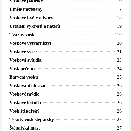
Voskové padělky
10
Umělé mezistěny
12
Voskové květy a tvary
18
Ustálení výkresů a nátěrů
19
Tvarný vosk
119
Voskové výtvarnictví
20
Voskové svíce
21
Vosková svítidla
23
Vosk pečetní
24
Barvení vosku
25
Voskování obrazů
26
Voskové mýdlo
26
Voskové leštidlo
26
Vosk štěpařský
26
Tekutý vosk štěpařský
27
Štěpařská mast
27