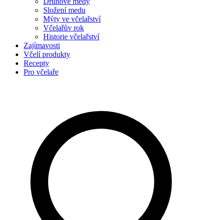
Druhové medy
Složení medu
Mýty ve včelařství
Včelařův rok
Historie včelařství
Zajímavosti
Včelí produkty
Recepty
Pro včelaře