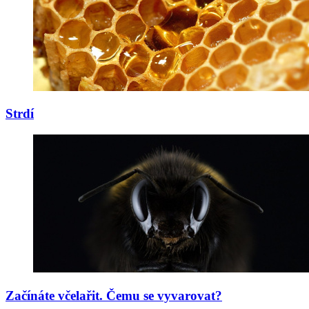
Strdí
Začínáte včelařit. Čemu se vyvarovat?