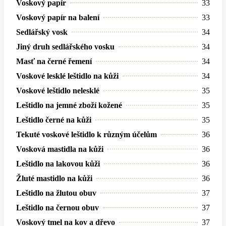
Voskový papír
33
Voskový papír na balení
33
Sedlářský vosk
34
Jiný druh sedlářského vosku
34
Masť na černé řemení
34
Voskové lesklé leštidlo na kůži
34
Voskové leštidlo nelesklé
35
Leštidlo na jemné zboží kožené
35
Leštidlo černé na kůži
35
Tekuté voskové leštidlo k různým účelům
36
Vosková mastidla na kůži
36
Leštidlo na lakovou kůži
36
Žluté mastidlo na kůži
36
Leštidlo na žlutou obuv
37
Leštidlo na černou obuv
37
Voskový tmel na kov a dřevo
37