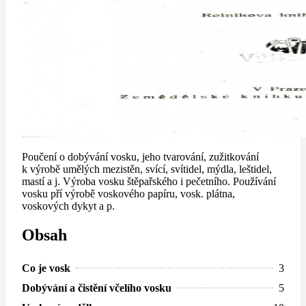
Poučení o dobývání vosku, jeho tvarování, zužitkování
k výrobě umělých mezistěn, svící, svítidel, mýdla, leštidel,
mastí a j. Výroba vosku štěpařského i pečetního. Používání
vosku pří výrobě voskového papíru, vosk. plátna,
voskových dykyt a p.
Obsah
Co je vosk
3
Dobývání a čistění včelího vosku
5