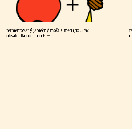
fermentovaný jablečný mošt + med (do 3 %)
f
obsah alkoholu: do 6 %
o