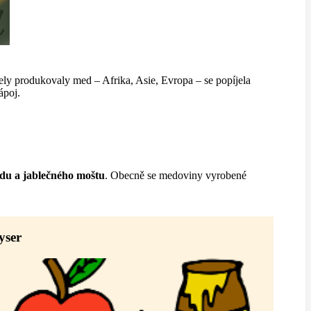
včely produkovaly med – Afrika, Asie, Evropa – se popíjela
ápoj.
du a jablečného moštu
. Obecně se medoviny vyrobené
yser