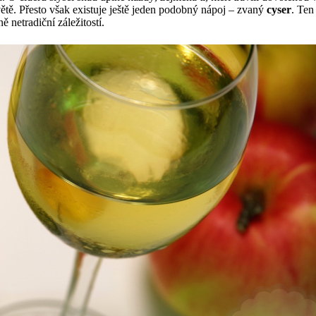
větě. Přesto však existuje ještě jeden podobný nápoj – zvaný
cyser
. Ten
 netradiční záležitostí.