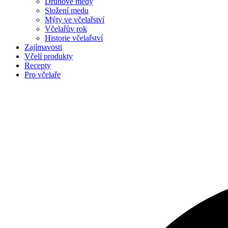
Druhové medy
Složení medu
Mýty ve včelařství
Včelařův rok
Historie včelařství
Zajímavosti
Včelí produkty
Recepty
Pro včelaře