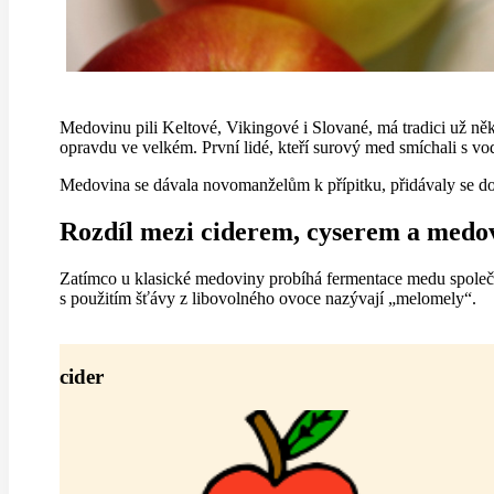
Medovinu pili Keltové, Vikingové i Slované, má tradici už něko
opravdu ve velkém. První lidé, kteří surový med smíchali s vodo
Medovina se dávala novomanželům k přípitku, přidávaly se do n
Rozdíl mezi ciderem, cyserem a medo
Zatímco u klasické medoviny probíhá fermentace medu společ
s použitím šťávy z libovolného ovoce nazývají „melomely“.
cider