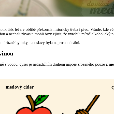
lik tisíc let a v oblibě překonala historicky třeba i pivo. Všude, kde 
u a nechali zkvasit, mohli brzy zjistit, že vyrobili mírně alkoholický n
í různé bylinky, na oslavy byla naprosto ideální.
vinou
ně s vodou, cyser je netradičním druhem nápoje zrozeného pouze
z me
medový cider
c