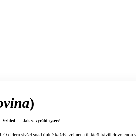
ovina
)
Vzhled
Jak se vyrábí cyser?
. O cideru slyšel snad úplně každý, zejména ti, kteří trávili dovolenou 