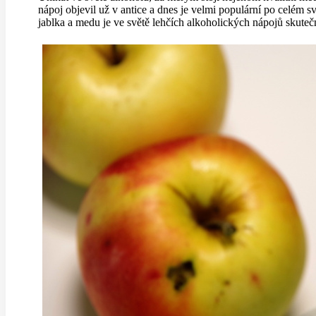
nápoj objevil už v antice a dnes je velmi populární po celém s
jablka a medu je ve světě lehčích alkoholických nápojů skutečně