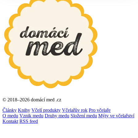
© 2018–2026 domácí med .cz
Články
Knihy
Včelí produkty
Včelařův rok
Pro včelaře
O medu
Vznik medu
Druhy medu
Složení medu
Mýty ve včelařství
Kontakt
RSS feed