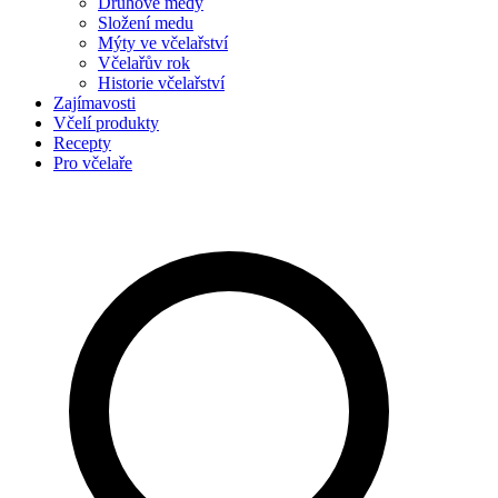
Druhové medy
Složení medu
Mýty ve včelařství
Včelařův rok
Historie včelařství
Zajímavosti
Včelí produkty
Recepty
Pro včelaře