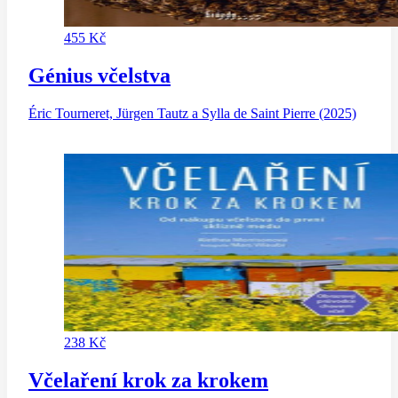
455 Kč
Génius včelstva
Éric Tourneret, Jürgen Tautz a Sylla de Saint Pierre (2025)
238 Kč
Včelaření krok za krokem