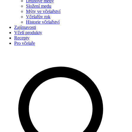
Druhové medy
Složení medu
Mýty ve včelařství
Včelařův rok
Historie včelařství
Zajímavosti
Včelí produkty
Recepty
Pro včelaře