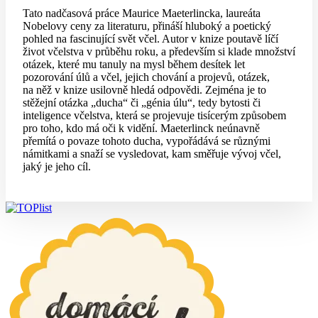
Tato nadčasová práce Maurice Maeterlincka, laureáta
Nobelovy ceny za literaturu, přináší hluboký a poetický
pohled na fascinující svět včel. Autor v knize poutavě líčí
život včelstva v průběhu roku, a především si klade množství
otázek, které mu tanuly na mysl během desítek let
pozorování úlů a včel, jejich chování a projevů, otázek,
na něž v knize usilovně hledá odpovědi. Zejména je to
stěžejní otázka „ducha“ či „génia úlu“, tedy bytosti či
inteligence včelstva, která se projevuje tisícerým způsobem
pro toho, kdo má oči k vidění. Maeterlinck neúnavně
přemítá o povaze tohoto ducha, vypořádává se různými
námitkami a snaží se vysledovat, kam směřuje vývoj včel,
jaký je jeho cíl.