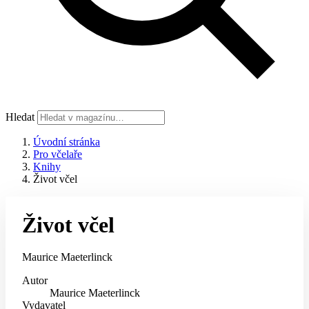
Hledat
Úvodní stránka
Pro včelaře
Knihy
Život včel
Život včel
Maurice Maeterlinck
Autor
Maurice Maeterlinck
Vydavatel