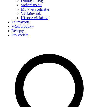
Druhové medy
Složení medu
Mýty ve včelařství
Včelařův rok
Historie včelařství
Zajímavosti
Včelí produkty
Recepty
Pro včelaře