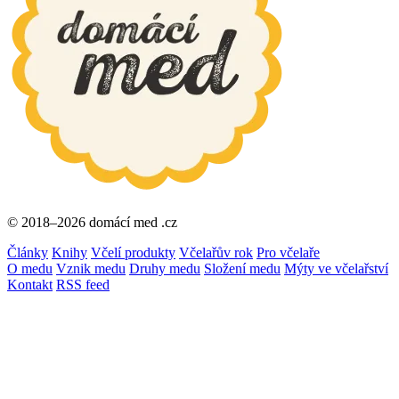
© 2018–2026 domácí med .cz
Články
Knihy
Včelí produkty
Včelařův rok
Pro včelaře
O medu
Vznik medu
Druhy medu
Složení medu
Mýty ve včelařství
Kontakt
RSS feed