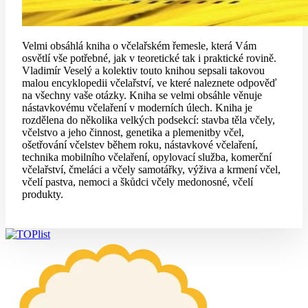
Velmi obsáhlá kniha o včelařském řemesle, která Vám
osvětlí vše potřebné, jak v teoretické tak i praktické rovině.
Vladimír Veselý a kolektiv touto knihou sepsali takovou
malou encyklopedii včelařství, ve které naleznete odpověď
na všechny vaše otázky. Kniha se velmi obsáhle věnuje
nástavkovému včelaření v moderních úlech. Kniha je
rozdělena do několika velkých podsekcí: stavba těla včely,
včelstvo a jeho činnost, genetika a plemenitby včel,
ošetřování včelstev během roku, nástavkové včelaření,
technika mobilního včelaření, opylovací služba, komerční
včelařství, čmeláci a včely samotářky, výživa a krmení včel,
včelí pastva, nemoci a škůdci včely medonosné, včelí
produkty.