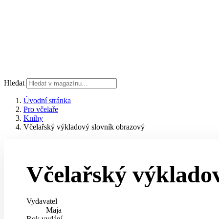
Hledat
Úvodní stránka
Pro včelaře
Knihy
Včelařský výkladový slovník obrazový
Včelařský výkladov
Vydavatel
Maja
Rok vydání