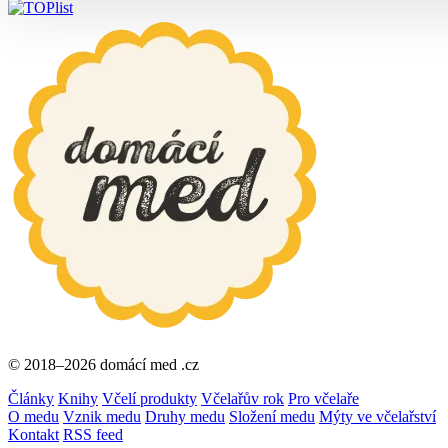
© 2018–2026 domácí med .cz
Články
Knihy
Včelí produkty
Včelařův rok
Pro včelaře
O medu
Vznik medu
Druhy medu
Složení medu
Mýty ve včelařství
Kontakt
RSS feed