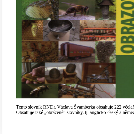
Tento slovník RNDr. Václava Švamberka obsahuje 222 včelař
Obsahuje také „obrácené“ slovníky, tj. anglicko-český a němec