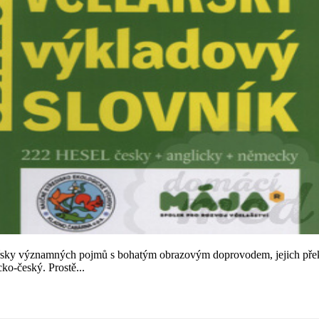
sky významných pojmů s bohatým obrazovým doprovodem, jejich překla
ko-český. Prostě...