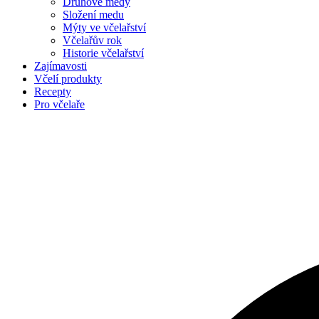
Druhové medy
Složení medu
Mýty ve včelařství
Včelařův rok
Historie včelařství
Zajímavosti
Včelí produkty
Recepty
Pro včelaře