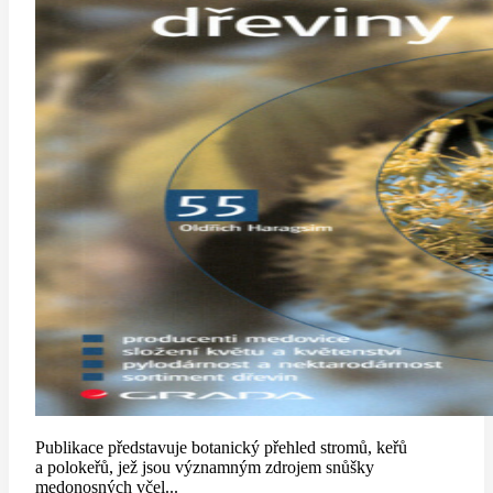
Publikace představuje botanický přehled stromů, keřů
a polokeřů, jež jsou významným zdrojem snůšky
medonosných včel...