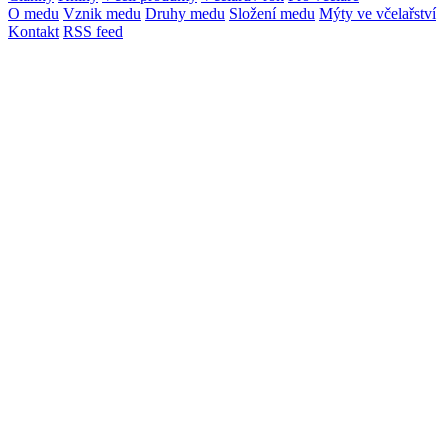
O medu
Vznik medu
Druhy medu
Složení medu
Mýty ve včelařství
Kontakt
RSS feed