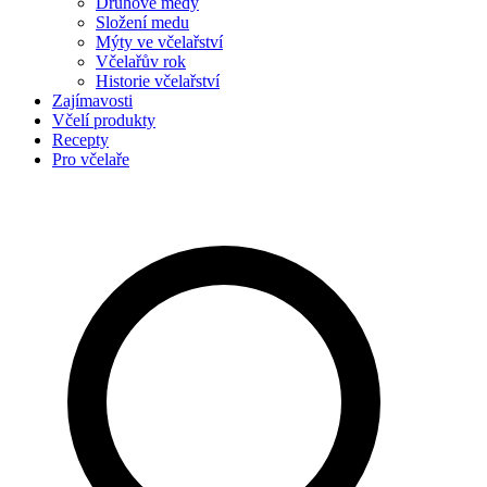
Druhové medy
Složení medu
Mýty ve včelařství
Včelařův rok
Historie včelařství
Zajímavosti
Včelí produkty
Recepty
Pro včelaře