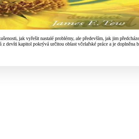
kušenosti, jak vyřešit nastalé problémy, ale především, jak jim předcház
ždá z devíti kapitol pokrývá určitou oblast včelařské práce a je doplně