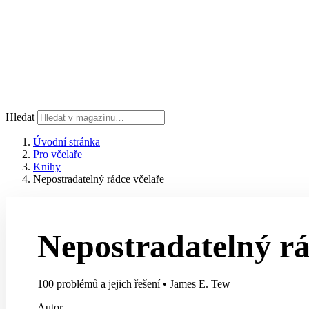
Hledat
Úvodní stránka
Pro včelaře
Knihy
Nepostradatelný rádce včelaře
Nepostradatelný rá
100 problémů a jejich řešení
•
James E. Tew
Autor