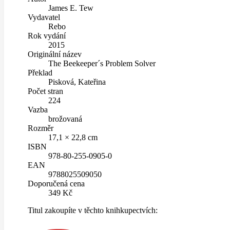
James E. Tew
Vydavatel
Rebo
Rok vydání
2015
Originální název
The Beekeeper´s Problem Solver
Překlad
Pisková, Kateřina
Počet stran
224
Vazba
brožovaná
Rozměr
17,1 × 22,8 cm
ISBN
978-80-255-0905-0
EAN
9788025509050
Doporučená cena
349 Kč
Titul zakoupíte v těchto knihkupectvích: