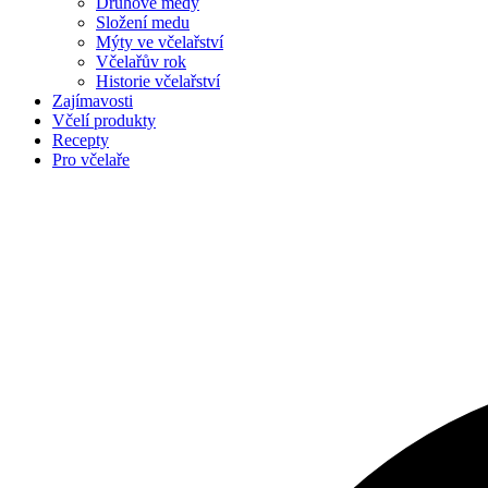
Druhové medy
Složení medu
Mýty ve včelařství
Včelařův rok
Historie včelařství
Zajímavosti
Včelí produkty
Recepty
Pro včelaře