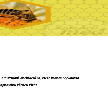
sné a příznaků onemocnění, které mohou vyvolávat
iagnostika včelích viróz