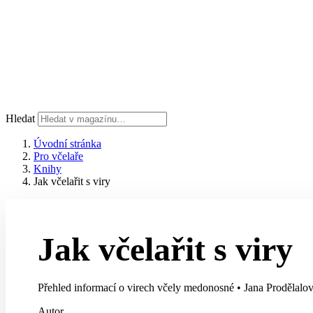
Hledat
Úvodní stránka
Pro včelaře
Knihy
Jak včelařit s viry
Jak včelařit s viry
Přehled informací o virech včely medonosné
•
Jana Prodělalov
Autor