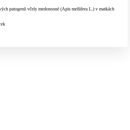
ových patogenů včely medonosné (Apis mellifera L.) v matkách
cek