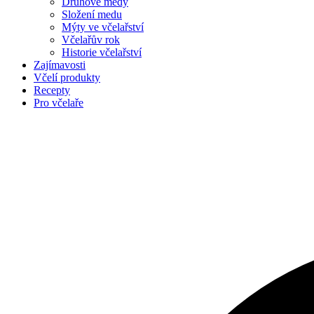
Druhové medy
Složení medu
Mýty ve včelařství
Včelařův rok
Historie včelařství
Zajímavosti
Včelí produkty
Recepty
Pro včelaře