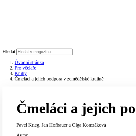
Hledat
Úvodní stránka
Pro včelaře
Knihy
Čmeláci a jejich podpora v zemědělské krajině
Čmeláci a jejich p
Pavel Krieg, Jan Hofbauer a Olga Komzáková
Autor