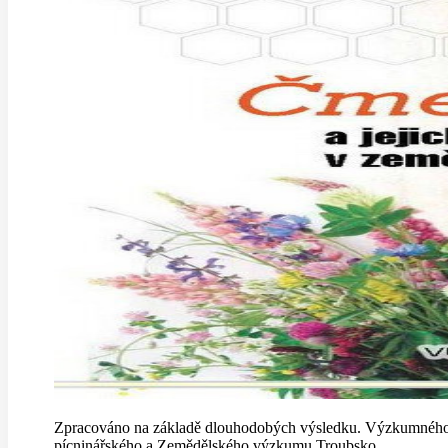
Zpracováno na základě dlouhodobých výsledku. Výzkumného
pícninářského a Zemědělského výzkumu Troubsko...