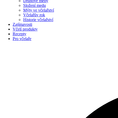
Druhové medy
Složení medu
Mýty ve včelařství
Včelařův rok
Historie včelařství
Zajímavosti
Včelí produkty
Recepty
Pro včelaře