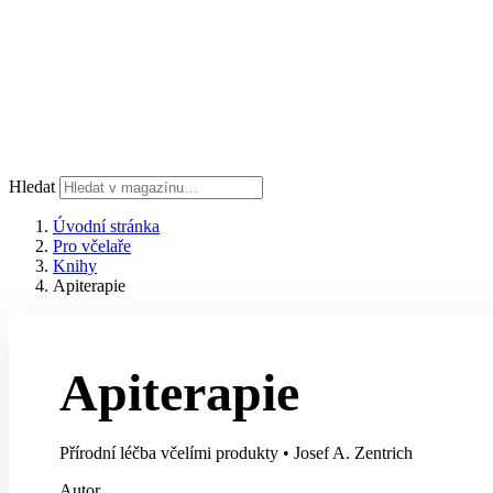
Hledat
Úvodní stránka
Pro včelaře
Knihy
Apiterapie
Apiterapie
Přírodní léčba včelími produkty
•
Josef A. Zentrich
Autor