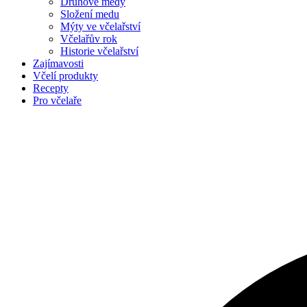
Druhové medy
Složení medu
Mýty ve včelařství
Včelařův rok
Historie včelařství
Zajímavosti
Včelí produkty
Recepty
Pro včelaře