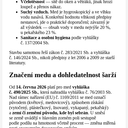
Včelotěsnost
— sítě do oken a větráků, jinak hrozí
loupež a přenos nákaz.
Suchý vzduch.
Med je hygroskopický a ve vlhku
vodu nasává. Konkrétní hodnotu vlhkosti předpisy
nestanoví, jde o praktické doporučení; závazný je
až výsledek — obsah vody v medu nejvýše 20 %,
u pekařského 23 %.
Sanitace a osobní hygiena
podle vyhlášky
č. 137/2004 Sb.
Stavbu samotnou řeší zákon č. 283/2021 Sb. a vyhláška
č. 146/2024 Sb., nikoli předpisy z let 2006 a 2009 ze starší
literatury.
Značení medu a dohledatelnost šarží
Od
14. června 2026
platí pro med
vyhláška
č. 490/2025 Sb.
, která nahradila vyhlášku č. 76/2003 Sb.
Nad rámec nařízení (EU) č. 1169/2011 se med označí
původem (květový, medovicový), způsobem získání
(vytočený, plástečkový, lisovaný, vykapaný, pekařský)
a
zemí či zeměmi původu, kde byl sebrán
. U směsí
se země uvádějí v hlavním zorném poli sestupně
podle podílu na hmotnosti včetně procent — změna mířená