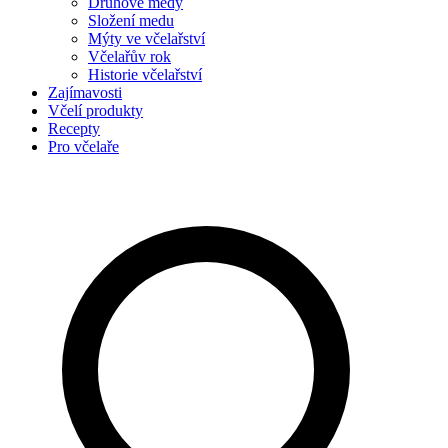
Druhové medy
Složení medu
Mýty ve včelařství
Včelařův rok
Historie včelařství
Zajímavosti
Včelí produkty
Recepty
Pro včelaře