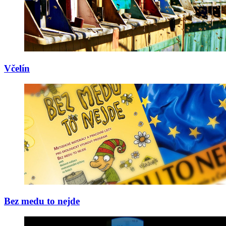
Včelín
Bez medu to nejde