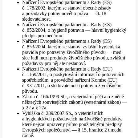
Nařízení Evropského parlamentu a Rady (ES)
č. 178/2002, kterým se stanoví obecné zásady
a požadavky potravinového práva — čl. 18
sledovatelnost.
Nařízení Evropského parlamentu a Rady (ES)
č. 852/2004, o hygieně potravin — hlavní hygienický
předpis pro medárnu.
Nařízení Evropského parlamentu a Rady (ES)
č. 853/2004, kterým se stanoví zvláštní hygienická
pravidla pro potraviny živočišného původu — med
sice řadí mezi produkty živočišného původu, zvláštní
požadavky pro něj ale nestanoví.
Nařízení Evropského parlamentu a Rady (EU)
č. 1169/2011, o poskytování informací o potravinách
spotřebitelům, a prováděcí nařízení Komise (EU)
č. 931/2011, o sledovatelnosti potravin živočišného
původu.
Zákon č. 166/1999 Sb., o veterinární péči a o změně
některých souvisejících zákonů (veterinární zákon) —
§ 22 a § 27a.
Vyhláška č. 289/2007 Sb., o veterinárních
a hygienických požadavcích na živočišné produkty,
které nejsou upraveny přímo použitelnými předpisy
Evropských společenství — § 15, hranice 2 t medu
ročně.