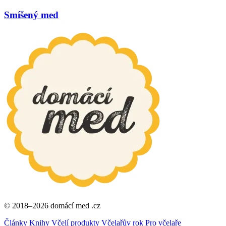
Smíšený med
© 2018–2026 domácí med .cz
Články
Knihy
Včelí produkty
Včelařův rok
Pro včelaře