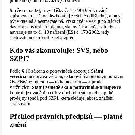
proti anonymním dovozovým směsím.
Šarže
se podle § 5 vyhlášky č. 417/2016 Sb. uvádí
s písmenem „L", nejde-li o údaj zřetelně odlišitelný, a musí
být viditelná a nesmazatelná. Praktické je vést ji po stáčecí
dávce a zapsat si k ní datum, stanoviště a počet sklenic —
navazuje na to čl. 18 nařízení (ES) č. 178/2002, tedy
sledovatelnost o krok zpět a vpřed.
Kdo vás zkontroluje: SVS, nebo
SZPI?
Podle § 16 zákona o potravinách dozoruje
Státní
veterinární správa
výrobu, skladování a přepravu potravin
živočišného původu — tedy medárnu — a prodej
v tržnicích.
Státní zemědělská a potravinářská inspekce
kontroluje uvádění na trh v obchodní síti: med na pultě
prodejny spadá pod SZPI, která sleduje jakost, značení
a falšování.
Přehled právních předpisů — platné
znění