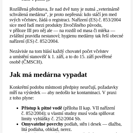
Rozšířená představa, že nad dvě tuny je nutná „veterinárně
schválená medárna", je proto nepřesná: kdo stáčí jen med
svých včelstev, žádá o registraci. Nařízení (ES) č. 853/2004
sice med řadí mezi produkty živočišného původu,
v příloze III pro něj ale — na rozdíl od masa či mléka —
zvláštní pravidla nestanoví; hygienu medárny tak řeší obecné
nařízení (ES) č. 852/2004.
Nezávisle na tom hlásí každý chovatel počet včelstev
a umístění stanovišť k 1. září, a to do 15. září pověřené
osobě (ČMSCH).
Jak má medárna vypadat
Konkrétní podobu místnosti předpisy neurčují, požadavky
míří na výsledek — aby nedošlo ke kontaminaci. V praxi
z toho plyne:
Přístup k pitné vodě
(příloha II kap. VII nařízení
č. 852/2004); u vlastní studny musí voda splňovat
limity vyhlášky č. 252/2004 Sb.
Omyvatelné povrchy
podlah, stěn i desek — dlažba,
litá podlaha, obklad, nerez.