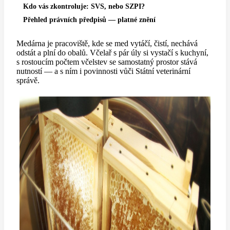
Kdo vás zkontroluje: SVS, nebo SZPI?
Přehled právních předpisů — platné znění
Medárna je pracoviště, kde se med vytáčí, čistí, nechává
odstát a plní do obalů. Včelař s pár úly si vystačí s kuchyní,
s rostoucím počtem včelstev se samostatný prostor stává
nutností — a s ním i povinnosti vůči Státní veterinární
správě.