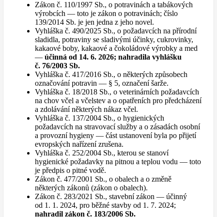
Zákon č. 110/1997 Sb., o potravinách a tabákových
výrobcích — toto je zákon o potravinách; číslo
139/2014 Sb. je jen jedna z jeho novel.
Vyhláška č. 490/2025 Sb., o požadavcích na přírodní
sladidla, potraviny se sladivými účinky, cukrovinky,
kakaové boby, kakaové a čokoládové výrobky a med
—
účinná od 14. 6. 2026; nahradila vyhlášku
č. 76/2003 Sb.
Vyhláška č. 417/2016 Sb., o některých způsobech
označování potravin — § 5, označení šarže.
Vyhláška č. 18/2018 Sb., o veterinárních požadavcích
na chov včel a včelstev a o opatřeních pro předcházení
a zdolávání některých nákaz včel.
Vyhláška č. 137/2004 Sb., o hygienických
požadavcích na stravovací služby a o zásadách osobní
a provozní hygieny — část ustanovení byla po přijetí
evropských nařízení zrušena.
Vyhláška č. 252/2004 Sb., kterou se stanoví
hygienické požadavky na pitnou a teplou vodu — toto
je předpis o pitné vodě.
Zákon č. 477/2001 Sb., o obalech a o změně
některých zákonů (zákon o obalech).
Zákon č. 283/2021 Sb., stavební zákon — účinný
od 1. 1. 2024, pro běžné stavby od 1. 7. 2024;
nahradil zákon č. 183/2006 Sb.