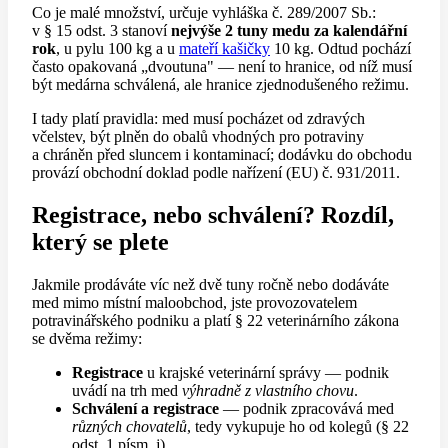
Co je malé množství, určuje vyhláška č. 289/2007 Sb.:
v § 15 odst. 3 stanoví
nejvýše 2 tuny medu za kalendářní
rok
, u pylu 100 kg a u
mateří kašičky
10 kg. Odtud pochází
často opakovaná „dvoutuna" — není to hranice, od níž musí
být medárna schválená, ale hranice zjednodušeného režimu.
I tady platí pravidla: med musí pocházet od zdravých
včelstev, být plněn do obalů vhodných pro potraviny
a chráněn před sluncem i kontaminací; dodávku do obchodu
provází obchodní doklad podle nařízení (EU) č. 931/2011.
Registrace, nebo schválení? Rozdíl,
který se plete
Jakmile prodáváte víc než dvě tuny ročně nebo dodáváte
med mimo místní maloobchod, jste provozovatelem
potravinářského podniku a platí § 22 veterinárního zákona
se dvěma režimy:
Registrace
u krajské veterinární správy — podnik
uvádí na trh med
výhradně z vlastního chovu
.
Schválení a registrace
— podnik zpracovává med
různých chovatelů
, tedy vykupuje ho od kolegů (§ 22
odst. 1 písm. j).