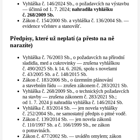
Vyhláška č. 146/2024 Sb., o požadavcích na výstavbu
— účinná od 1. 7. 2024;
nahradila vyhlášku
č. 268/2009 Sb.
Zákon č. 154/2000 Sb. a vyhláška č. 136/2004 Sb. —
evidence včelstev a stanovišť.
Předpisy, které už neplatí (a přesto na ně
narazíte)
Vyhláška č. 76/2003 Sb., o požadavcích na přírodní
sladidla, med a cukrovinky — zrušena vyhláškou
č. 490/2025 Sb. k 14. 6. 2026, spolu s novelami
č. 43/2005 Sb. a č. 148/2015 Sb.
Zákon č. 183/2006 Sb., o územním plánování
a stavebním řádu — zrušen zákonem č. 283/2021 Sb.
Vyhláška č. 268/2009 Sb., o technických požadavcích
na stavby — zrušena zákonem č. 283/2021 Sb.;
od 1. 7. 2024 ji nahradila vyhláška č. 146/2024 Sb.
Vyhláška č. 83/2014 Sb. — jen novela vyhlášky
č. 252/2004 Sb., ne samostatný předpis o pitné vodě.
Zákon č. 139/2014 Sb. — jen novela zákonů
č. 110/1997 Sb. a č. 166/1999 Sb., ne zákon
o potravinách.
Zákon č. 477/2002 Sb. — uváděn omylem; zákon