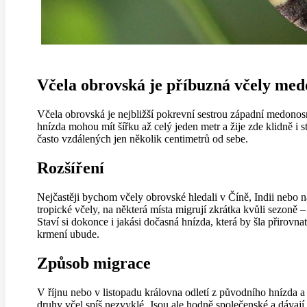
Včela obrovská je příbuzná včely me
Včela obrovská je nejbližší pokrevní sestrou západní medon
hnízda mohou mít šířku až celý jeden metr a žije zde klidně i s
často vzdálených jen několik centimetrů od sebe.
Rozšíření
Nejčastěji bychom včely obrovské hledali v Číně, Indii nebo n
tropické včely, na některá místa migrují zkrátka kvůli sezoně 
Staví si dokonce i jakási dočasná hnízda, která by šla přirov
krmení ubude.
Způsob migrace
V říjnu nebo v listopadu královna odletí z původního hnízda a r
druhy včel spíš nezvyklé. Jsou ale hodně společenské a dávají 