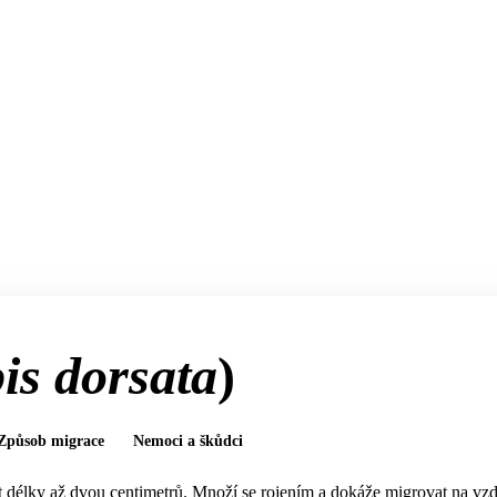
is dorsata
)
Způsob migrace
Nemoci a škůdci
at délky až dvou centimetrů. Množí se rojením a dokáže migrovat na vzdá