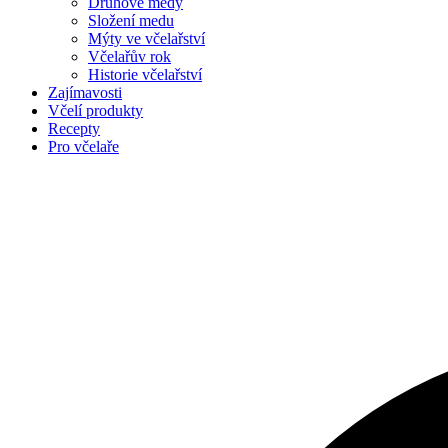
Druhové medy
Složení medu
Mýty ve včelařství
Včelařův rok
Historie včelařství
Zajímavosti
Včelí produkty
Recepty
Pro včelaře