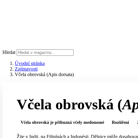
Hledat
Úvodní stránka
Zajímavosti
Včela obrovská (Apis dorsata)
Včela obrovská
(
Ap
Včela obrovská je příbuzná včely medonosné
Rozšíření
Žije v Indii, na Filipínách a Indonésii. Dělnice může dosahov