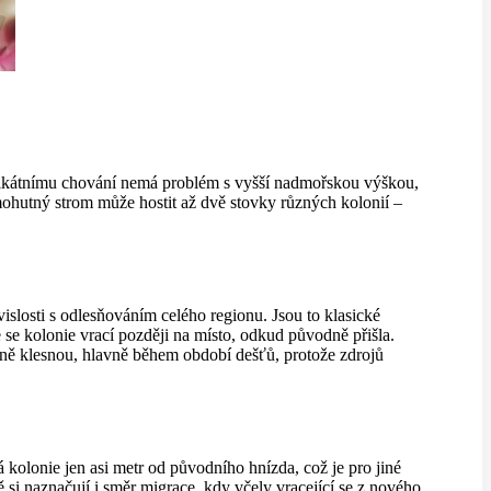
unikátnímu chování nemá problém s vyšší nadmořskou výškou,
že mohutný strom může hostit až dvě stovky různých kolonií –
islosti s odlesňováním celého regionu. Jsou to klasické
e se kolonie vrací později na místo, odkud původně přišla.
ěžně klesnou, hlavně během období dešťů, protože zdrojů
vá kolonie jen asi metr od původního hnízda, což je pro jiné
 si naznačují i směr migrace, kdy včely vracející se z nového