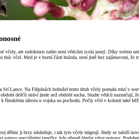
donosné
osné včely, ale rodokmen zatím není vědcům zcela jasný. Díky svému 
to tisíc včel. Med je v horní části hnízda, není jistě bez zajímavosti, 
a Srí Lance. Na Filipínách bohužel tento druh včely pomalu mizí v souv
– období dešťů stráví jinde než období sucha. Studie vědců naznačují, ž
nat k římskému táboru u vojska na pochodu. Počty včel v kolonii také b
oj dělnic ji brzy následuje, i tak tyto včely migrují. Jindy se založí no
si najevo speciálními tanečky, kde přesně hledat zdroj potravy. Podobně