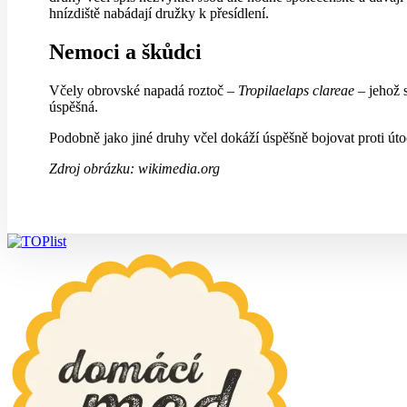
hnízdiště nabádají družky k přesídlení.
Nemoci a škůdci
Včely obrovské napadá roztoč –
Tropilaelaps clareae
– jehož s
úspěšná.
Podobně jako jiné druhy včel dokáží úspěšně bojovat proti út
Zdroj obrázku: wikimedia.org