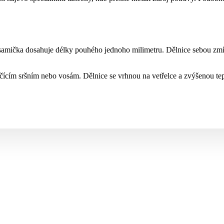
amička dosahuje délky pouhého jednoho milimetru. Dělnice sebou zmítá,
očícím sršním nebo vosám. Dělnice se vrhnou na vetřelce a zvýšenou tep