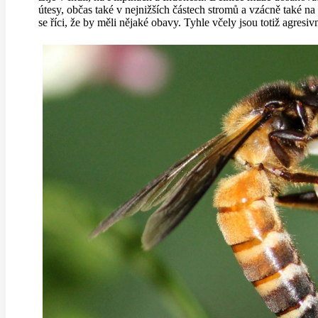
útesy, občas také v nejnižších částech stromů a vzácně také 
se říci, že by měli nějaké obavy. Tyhle včely jsou totiž agres