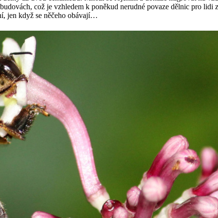
na budovách, což je vzhledem k poněkud nerudné povaze dělnic pro lidi
ivní, jen když se něčeho obávají…